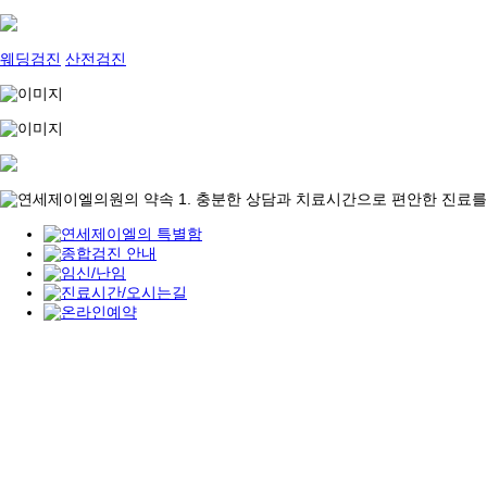
웨딩검진
산전검진