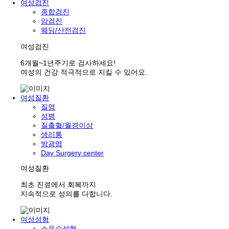
여성검진
종합검진
암검진
웨딩/산전검진
여성검진
6개월~1년주기로 검사하세요!
여성의 건강 적극적으로 지킬 수 있어요.
여성질환
질염
성병
질출혈/월경이상
생리통
방광염
Day Surgery center
여성질환
최초 진료에서 회복까지
지속적으로 성의를 다합니다.
여성성형
소음순성형