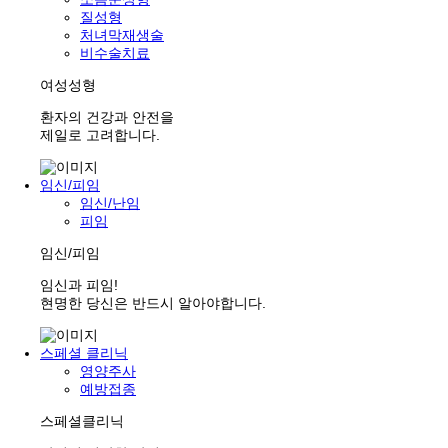
질성형
처녀막재생술
비수술치료
여성성형
환자의 건강과 안전을
제일로 고려합니다.
임신/피임
임신/난임
피임
임신/피임
임신과 피임!
현명한 당신은 반드시 알아야합니다.
스페셜 클리닉
영양주사
예방접종
스페셜클리닉