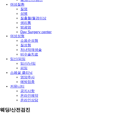
여성질환
질염
성병
질출혈/월경이상
생리통
방광염
Day Surgery center
여성성형
소음순성형
질성형
처녀막재생술
비수술치료
임신/피임
임신/난임
피임
스페셜 클리닉
영양주사
예방접종
커뮤니티
공지사항
온라인예약
온라인상담
웨딩/산전검진