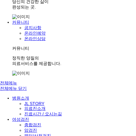
당신의 건강한 삶이
완성되는 곳.
커뮤니티
공지사항
온라인예약
온라인상담
커뮤니티
정직한 양질의
의료서비스를 제공합니다.
전체메뉴
전체메뉴 닫기
병원소개
JL STORY
의료진소개
진료시간 / 오시는길
여성검진
종합검진
암검진
웨딩/산전검진