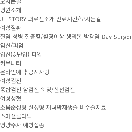
오시는길
병원소개
JL STORY
의료진소개
진료시간/오시는길
여성질환
질염
성병
질출혈/월경이상
생리통
방광염
Day Surger
임신/피임
임신(&난임)
피임
커뮤니티
온라인예약
공지사항
여성검진
종합검진
암검진
웨딩/산전검진
여성성형
소음순성형
질성형
처녀막재생술
비수술치료
스페셜클리닉
영양주사
예방접종