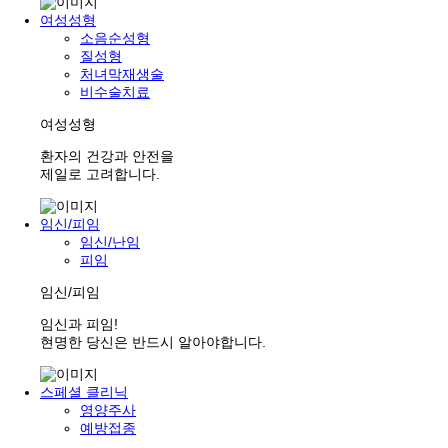
여성성형
소음순성형
질성형
처녀막재생술
비수술치료
여성성형
환자의 건강과 안전을
제일로 고려합니다.
임신/피임
임신/난임
피임
임신/피임
임신과 피임!
현명한 당신은 반드시 알아야합니다.
스페셜 클리닉
영양주사
예방접종