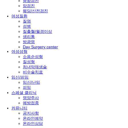
종합검진
암검진
웨딩/산전검진
여성질환
질염
성병
질출혈/월경이상
생리통
방광염
Day Surgery center
여성성형
소음순성형
질성형
처녀막재생술
비수술치료
임신/피임
임신/난임
피임
스페셜 클리닉
영양주사
예방접종
커뮤니티
공지사항
온라인예약
온라인상담